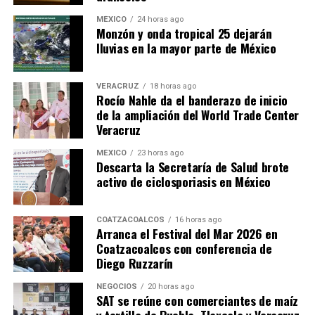
MÉXICO
24 horas ago
Monzón y onda tropical 25 dejarán
lluvias en la mayor parte de México
VERACRUZ
18 horas ago
Rocío Nahle da el banderazo de inicio
de la ampliación del World Trade Center
Veracruz
MÉXICO
23 horas ago
Descarta la Secretaría de Salud brote
activo de ciclosporiasis en México
COATZACOALCOS
16 horas ago
Arranca el Festival del Mar 2026 en
Coatzacoalcos con conferencia de
Diego Ruzzarín
NEGOCIOS
20 horas ago
SAT se reúne con comerciantes de maíz
y tortilla de Puebla, Tlaxcala y Veracruz