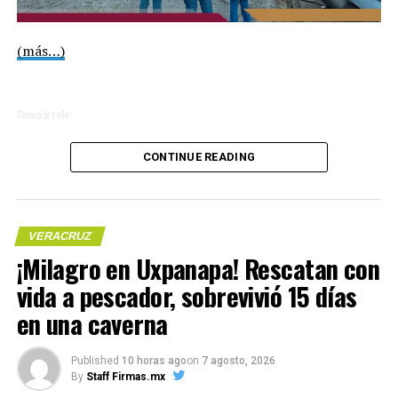
(más…)
Compártelo:
CONTINUE READING
Me gusta esto:
VERACRUZ
Me gusta esto:
¡Milagro en Uxpanapa! Rescatan con
vida a pescador, sobrevivió 15 días
COMPARTE ESTA INFORMACIÓN
en una caverna
COMPARTE ESTA INFORMACIÓN
Published
10 horas ago
on
7 agosto, 2026
RELATED TOPICS:
By
Staff Firmas.mx
UP NEXT