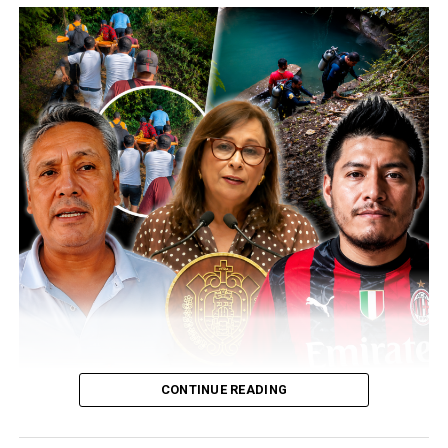
Inaugura Rolando Sinforoso obras en Telesecundaria de
Soconusco
DON'T MISS
Entrega Fredy Ayala cuentas claras a campesinos
CONTINUE READING
(más…)