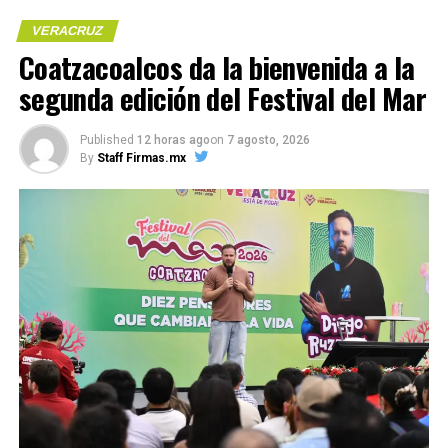
VERACRUZ
Coatzacoalcos da la bienvenida a la
Compártelo:
segunda edición del Festival del Mar
Published
12 horas ago
on
7 agosto, 2026
By
Staff Firmas.mx
Me gusta esto:
COMPARTE ESTA INFORMACIÓN