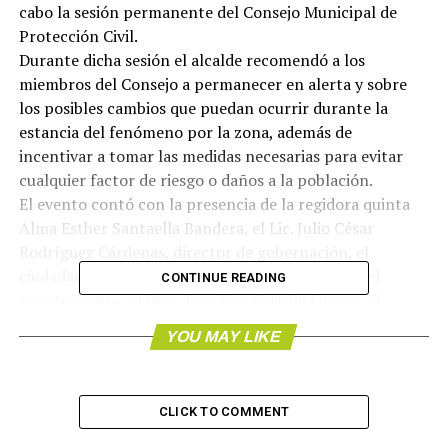
cabo la sesión permanente del Consejo Municipal de
Protección Civil.
Durante dicha sesión el alcalde recomendó a los
miembros del Consejo a permanecer en alerta y sobre
los posibles cambios que puedan ocurrir durante la
estancia del fenómeno por la zona, además de
incentivar a tomar las medidas necesarias para evitar
cualquier factor de riesgo o daños a la población.
El evento contó con la presencia de la regidora quinta
Alma Esther Santaella Bandera, el Lic. Julio César
Rodríguez Cárdenas, director de gobernación, el
ciudadano Jesús Martínez Monrroy, secretario del
CONTINUE READING
ayuntamiento, el Prof. José Noé Castillo Olvera, el
ciudadano Rosalino Sanchéz Lara, Comandante de la
YOU MAY LIKE
Policía Municipal, el Lic. Farid Tannos Chacón, miembro
de la Comisión Nacional de Emergencias y Red Nacional
de Comunicaciones, el ciudadano Honorio Hernández
CLICK TO COMMENT
Estrada, director de la Cruz Roja.
Asi mismo, el munícipe Guzmán Ricárdez cedió el uso de