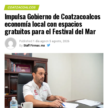
COATZACOALCOS
Impulsa Gobierno de Coatzacoalcos
economía local con espacios
Me gusta esto:
gratuitos para el Festival del Mar
Published
1 día ago
on
5 agosto, 2026
By
Staff Firmas.mx
COMPARTE ESTA INFORMACIÓN