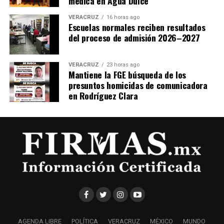
médica en Agua Dulce
VERACRUZ
16 horas ago
Escuelas normales reciben resultados
del proceso de admisión 2026–2027
VERACRUZ
23 horas ago
Mantiene la FGE búsqueda de los
presuntos homicidas de comunicadora
en Rodríguez Clara
AGENDA LIBRE
POLÍTICA
VERACRUZ
MÉXICO
MUNDO