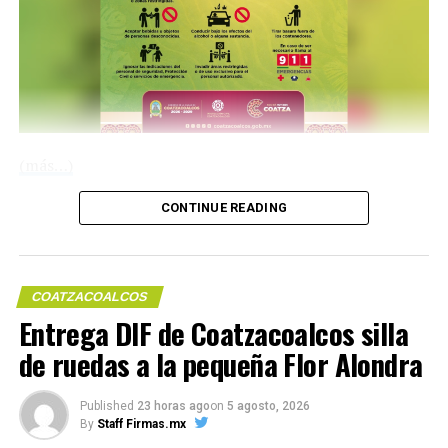
(más…)
Me gusta esto:
CONTINUE READING
Compártelo:
COMPARTE ESTA INFORMACIÓN
COATZACOALCOS
Entrega DIF de Coatzacoalcos silla
de ruedas a la pequeña Flor Alondra
RELATED TOPICS:
UP NEXT
Me gusta esto:
Prevenir la violencia de género, prioridad de
Published
23 horas ago
on
5 agosto, 2026
Coatzacoalcos
By
Staff Firmas.mx