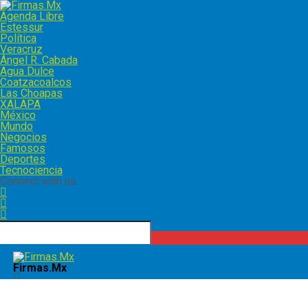
Agenda Libre
Estessur
Política
Veracruz
Ángel R. Cabada
Agua Dulce
Coatzacoalcos
Las Choapas
XALAPA
México
Mundo
Negocios
Famosos
Deportes
Tecnociencia
Connect with us
Firmas.Mx