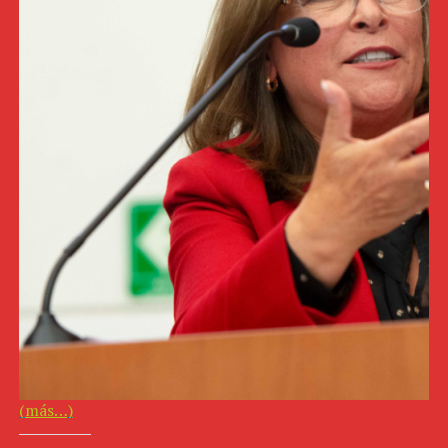
En Chiapas, el panorama está más que claro: Zoé Robledo A
el delfín de Andrés Manuel López Obrador por una razón 
pactaron una alianza irrompible y el tabasqueño-chiap
Ciencias Políticas siendo Senador de la República no du
de la mano de López Obrador por todo el país. Digamos e
AMLO es el ex senador y ex diputado federal, quien, ade
ningún improvisado. No hay pueblo de Chiapas en donde 
contrario a otros “chiapanecologos”, el titular del IMS
aquella entidad.
OSCAR CANTÓN, EL AMIGO DE AM
(más…)