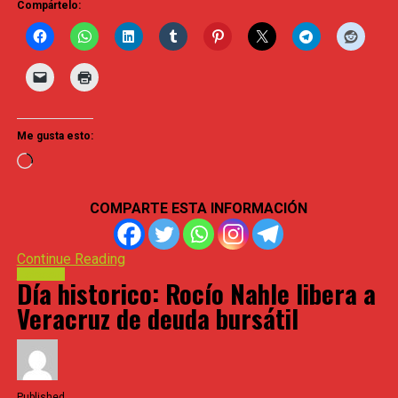
Compártelo:
Me gusta esto:
Loading…
COMPARTE ESTA INFORMACIÓN
Continue Reading
Estessur
Día historico: Rocío Nahle libera a
Veracruz de deuda bursátil
En Tabasco, en donde, hasta los amigos de infancia de AM
al oído al presidente, existe un actor político de peso 
Published