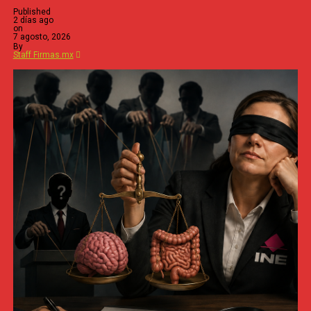
Published
2 días ago
on
7 agosto, 2026
By
Staff Firmas.mx
La titular de la SENER tiene casi un cuarto de siglo trabaj
más leales y representativas dentro de su estrecho circulo
época de las “vacas flacas” y hoy, la “veracruzana” por c
proyecto más delicado de la Cuarta Transformación: la s
nada menos.
Nahle García ha demostrado éxito en las urnas, al haber 
senadora en 2018. Cuenta, además, como pocas figuras p
electoral “aceitadita” para lo que se ofrezca y ya lo demost
delegados a la asamblea estatal, en donde, por cierto, ayer
Ramírez Zepeta.
ZOÉ ROBLEDO, LOPEZOBRADORISTA