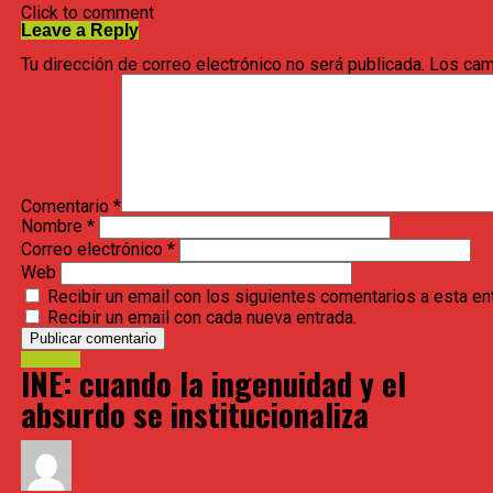
Zetina, en ese orden.
Click to comment
ROCÍO NAHLE, 25 AÑOS AL 
Leave a Reply
Tu dirección de correo electrónico no será publicada.
Los cam
Comentario
*
Nombre
*
Correo electrónico
*
Web
Recibir un email con los siguientes comentarios a esta en
Recibir un email con cada nueva entrada.
Estessur
INE: cuando la ingenuidad y el
absurdo se institucionaliza