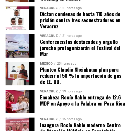
VERACRUZ
21 horas ago
Dictan condenas de hasta 110 años de
prisión contra tres secuestradores en
Veracruz
VERACRUZ
21 horas ago
Conferencistas destacados y orgullo
jarocho protagonizarán el Festival del
Mar
MÉXICO
23 horas ago
Plantea Claudia Sheinbaum plan para
reducir al 50 % la importación de gas
de EE. UU.
VERACRUZ
19 horas ago
Encabeza Rocío Nahle entrega de 12.6
MDP en Apoyo a la Palabra en Poza Rica
VERACRUZ
15 horas ago
Inaugura Rocío Nahle moderno Centro
de Atención Múltiple en Tepetzintla