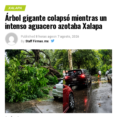
Compártelo:
XALAPA
Árbol gigante colapsó mientras un
intenso aguacero azotaba Xalapa
(más…)
Published
8 horas ago
on
7 agosto, 2026
By
Staff Firmas.mx
Compártelo:
Me gusta esto:
Me gusta esto:
COMPARTE ESTA INFORMACIÓN
COMPARTE ESTA INFORMACIÓN