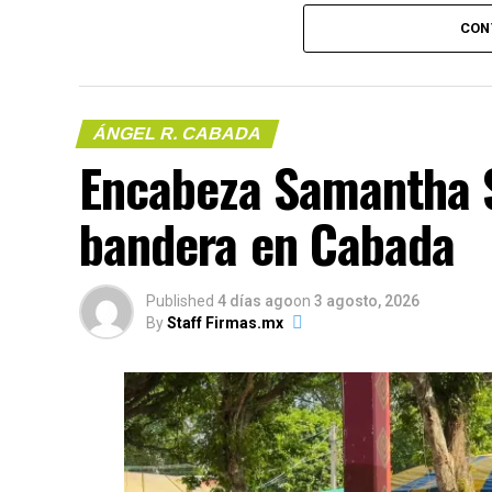
CON
ÁNGEL R. CABADA
Encabeza Samantha S
(más…)
bandera en Cabada
Compártelo:
Published
4 días ago
on
3 agosto, 2026
By
Staff Firmas.mx
Me gusta esto:
COMPARTE 