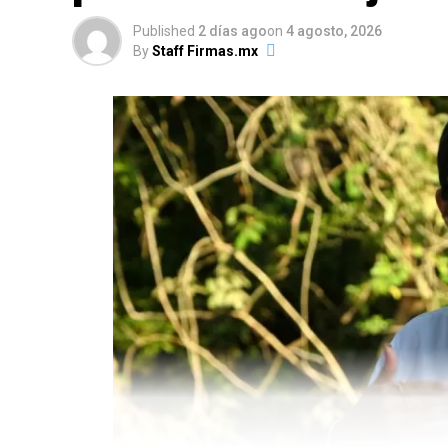
Published
2 días ago
on
4 agosto, 2026
By
Staff Firmas.mx