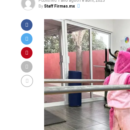
Published
1 año ago
on
8 abril, 2025
By
Staff Firmas.mx