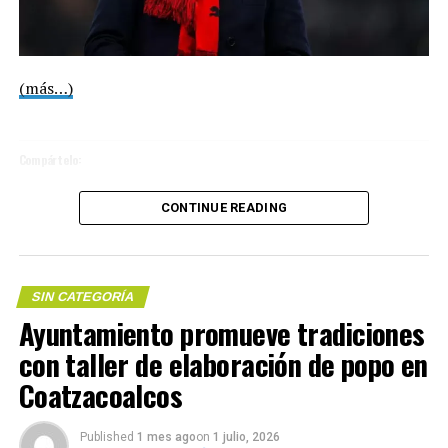
(más…)
#LaTransformaciónEnTusManos #Nanchital #Comparte
Compártelo:
CONTINUE READING
Compártelo:
SIN CATEGORÍA
Me gusta esto:
Ayuntamiento promueve tradiciones
con taller de elaboración de popo en
Coatzacoalcos
COMPARTE ESTA INFORMACIÓN
Published
1 mes ago
on
1 julio, 2026