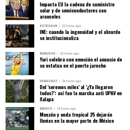
Impacta EU la cadena de suministro
solar y de semiconductores con
aranceles
ESTESSUR
22 horas ago
INE: cuando la ingenuidad y el absurdo
se institucionaliza
FAMOSOS
23 horas ago
Yuri celebra con emoción el anuncio de
su estatua en el puerto jarocho
VERACRUZ
24 horas ago
Del ‘seremos miles’ al ‘¿Ya llegaron
todos?’: así fue la marcha anti UPAV en
Xalapa
MÉXICO
18 horas ago
Monzón y onda tropical 25 dejarán
lluvias en la mayor parte de México