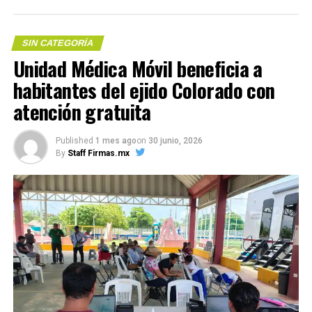
SIN CATEGORÍA
Unidad Médica Móvil beneficia a
habitantes del ejido Colorado con
Me gusta esto:
atención gratuita
Published
1 mes ago
on
30 junio, 2026
COMPARTE ESTA INFORMACIÓN
By
Staff Firmas.mx