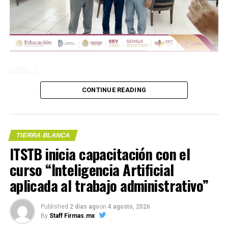
(más…)
CONTINUE READING
Compártelo:
TIERRA BLANCA
ITSTB inicia capacitación con el
curso “Inteligencia Artificial
aplicada al trabajo administrativo”
Me gusta esto:
Published
2 días ago
on
4 agosto, 2026
By
Staff Firmas.mx