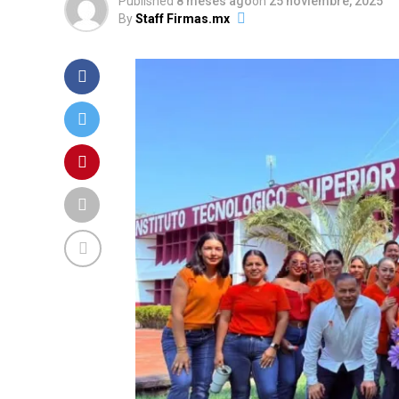
Published
8 meses ago
on
25 noviembre, 2025
By
Staff Firmas.mx