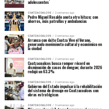
adolescentes
COATZACOALCOS
2 semanas ago
Pedro Miguel Rosaldo anota otro hitazo; con
ahorros, más patrullas y ambulancias
COATZACOALCOS
2 semanas ago
Arranca con éxito Coatza Vive el Verano,
generando movimiento cultural y económico en
la ciudad
COATZACOALCOS
2 semanas ago
Coatzacoalcos busca romper récord en
disminución de casos de dengue; durante 2026
redujó un 63.3%
COATZACOALCOS
2 semanas ago
Gobierno del Estado impulsará la rehabilitación
del sistema de drenaje en Coatzacoalcos con
obras estratégicas
COATZACOALCOS
3 semanas ago