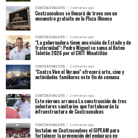
COATZACOALCOS
2 semanas ago
Coatzacoalcos se llenará de trova con un
encuentro gratuito en la Plaza Olmeca
COATZACOALCOS
2 semanas ago
“La gobernadora tiene una visión de Estado y de
fraternidad”: Pedro Miguel se suma al Boteo
Teletón 2026 por el CRIT Minatitlán
COATZACOALCOS
2 semanas ago
“Coatza Vive el Verano” ofrecerá arte, cine y
actividades familiares este fin de semana
COATZACOALCOS
2 semanas ago
Este viernes arranca La construcción de tres
colectores sanitarios que fortalecerán la
infraestructura de Coatzacoalcos
COATZACOALCOS
2 semanas ago
Instalan en Coatzacoalcos el GIPEAM para
fortalecer la prevención del embarazo en