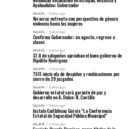
Reanudan vacunación en Actopan, Misantla y
Ayahualulco: Gobernador
XALAPA
5 años ago
Veracruz enfrenta con perspectiva de género
violencia hacia las mujeres
XALAPA
5 años ago
Confirma Gobernador: en agosto, regreso a
clases
XALAPA
5 años ago
37.8 de xalapeños aprueban el buen gobierno de
Hipólito Rodríguez
XALAPA
5 años ago
TSJE inicia ola de despidos y reubicaciones por
cierre de 29 juzgados
XALAPA
5 años ago
Gobierno estatal será garante de paz y
desarrollo en A. Dulce: N. Castillo
XALAPA
5 años ago
Instala Cuitláhuac García “La Conferencia
Estatal de Seguridad Pública Municipal”
XALAPA
5 años ago