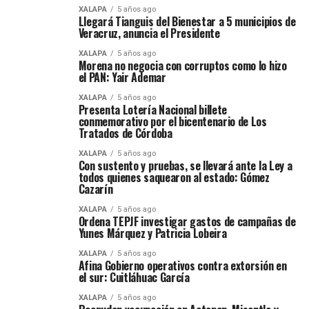
XALAPA
5 años ago
Llegará Tianguis del Bienestar a 5 municipios de
Veracruz, anuncia el Presidente
XALAPA
5 años ago
Morena no negocia con corruptos como lo hizo
el PAN: Yair Ademar
XALAPA
5 años ago
Presenta Lotería Nacional billete
conmemorativo por el bicentenario de Los
Tratados de Córdoba
XALAPA
5 años ago
Con sustento y pruebas, se llevará ante la Ley a
todos quienes saquearon al estado: Gómez
Cazarín
XALAPA
5 años ago
Ordena TEPJF investigar gastos de campañas de
Yunes Márquez y Patricia Lobeira
XALAPA
5 años ago
Afina Gobierno operativos contra extorsión en
el sur: Cuitláhuac García
XALAPA
5 años ago