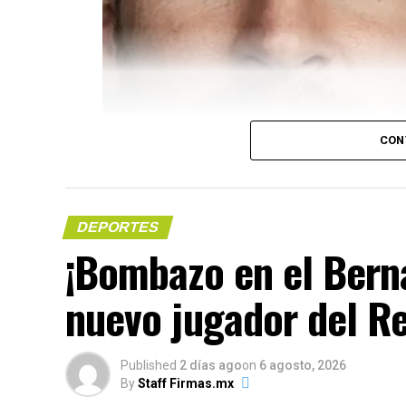
CON
(más…)
DEPORTES
​¡Bombazo en el Ber
Compártelo:
nuevo jugador del R
Published
2 días ago
on
6 agosto, 2026
By
Staff Firmas.mx
Me gusta esto: