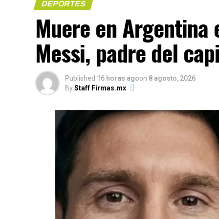
DEPORTES
Muere en Argentina 
Compártelo:
Messi, padre del capi
Published
16 horas ago
on
8 agosto, 2026
Me gusta esto:
By
Staff Firmas.mx
COMPARTE 