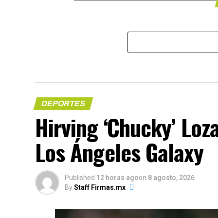
DEPORTES
Hirving ‘Chucky’ Loz
Los Ángeles Galaxy
Published
12 horas ago
on
8 agosto, 2026
By
Staff Firmas.mx