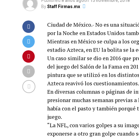
Published
8 años ago
on
15 noviembre, 2018
By
Staff Firmas.mx
Ciudad de México.- No es una situació
por la Noche en Estados Unidos tambié
Mientras en México se culpa a los or
estadio Azteca, en EU la bolita se la 
Un caso similar se dio en 2016 que pro
del juego del Salón de la Fama en 201
pintura que se utilizó en los distinto
Azteca reavivó los cuestionamientos.
En diversas columnas o páginas de in
presionar muchas semanas previas a l
había con el pasto y también porqué 
juego.
“La NFL, con varios golpes a su image
exponerse a otro gran golpe cuando s