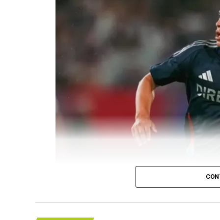
CON
(más…)