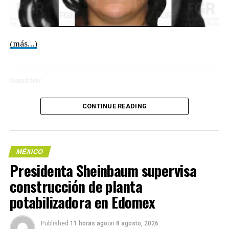
Compártelo:
(más…)
Compártelo:
CONTINUE READING
MÉXICO
Me gusta esto:
Presidenta Sheinbaum supervisa
Me gusta esto:
construcción de planta
potabilizadora en Edomex
COMPARTE ESTA INFORMACIÓN
COMPARTE ESTA INFORMACIÓN
Published
11 horas ago
on
8 agosto, 2026