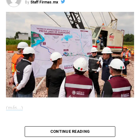
By
Staff Firmas.mx
RELATED TOPICS:
UP NEXT
“El Chupas”, agresor del reportero de ADN40, ya duerme
en el Reclusorio Sur
DON'T MISS
El “barbas” siente pasos en la azotea: Estoy listo para la
venganza de AMLO
(más…)
Compártelo:
CONTINUE READING