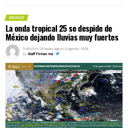
MÉXICO
​La onda tropical 25 se despide de
México dejando lluvias muy fuertes
Me gusta esto:
Published
16 horas ago
on
8 agosto, 2026
By
Staff Firmas.mx
COMPARTE ESTA INFORMACIÓN