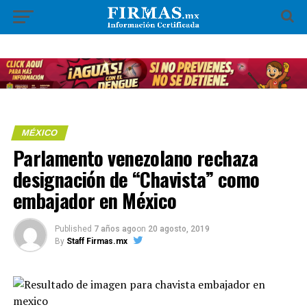
MÉXICO
Parlamento venezolano rechaza
designación de “Chavista” como
embajador en México
Published
7 años ago
on
20 agosto, 2019
By
Staff Firmas.mx