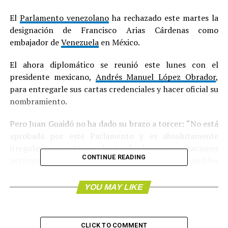
El
Parlamento venezolano
ha rechazado este martes la
designación de Francisco Arias Cárdenas como
embajador de
Venezuela
en México.
El ahora diplomático se reunió este lunes con el
presidente mexicano,
Andrés Manuel López Obrador
,
para entregarle sus cartas credenciales y hacer oficial su
nombramiento.
Pero Juan Guaidó no ha dado su brazo a torcer: “No está
aprobada por este Parlamento y es absolutamente
irregular, ya estamos haciendo las comunicaciones
CONTINUE READING
pertinentes”, ha subrayado el jefe de la Asamblea
Nacional, reconocido por más de 50 países como
presidente interino del país sudamericano.
YOU MAY LIKE
La entrega de las credenciales del polémico embajador
ocurre unos tres meses después de que el Gobierno
CLICK TO COMMENT