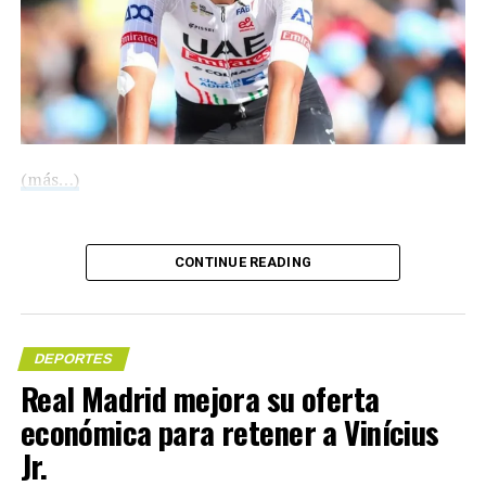
(más…)
Compártelo:
CONTINUE READING
DEPORTES
Real Madrid mejora su oferta
económica para retener a Vinícius
Me gusta esto:
Jr.