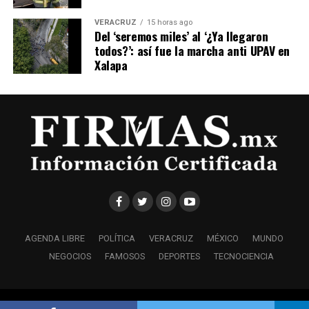
VERACRUZ
15 horas ago
Del ‘seremos miles’ al ‘¿Ya llegaron
todos?’: así fue la marcha anti UPAV en
Xalapa
AGENDA LIBRE
POLÍTICA
VERACRUZ
MÉXICO
MUNDO
NEGOCIOS
FAMOSOS
DEPORTES
TECNOCIENCIA
Copyright © 2021 Firmas.Mx • Información Certificada