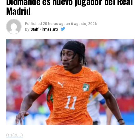
Diomande es nuevo jugador del Real
https://twitter.com/TraviesoA
Madrid
ref_src=twsrc%5Etfw%7Ctwca
lanza-travieso-arce-contra-
Published
20 horas ago
on
6 agosto, 2026
By
Staff Firmas.mx
amlo-por-violencia-en-
culiacan
Compártelo:
(más…)