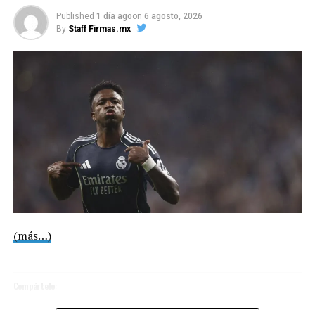
Published
1 día ago
on
6 agosto, 2026
COMPARTE ESTA INFORMACIÓN
By
Staff Firmas.mx
(más…)
Compártelo: