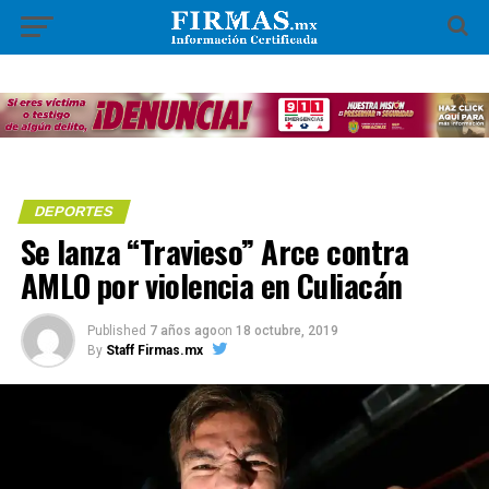
DEPORTES
Se lanza “Travieso” Arce contra
AMLO por violencia en Culiacán
Published
7 años ago
on
18 octubre, 2019
By
Staff Firmas.mx