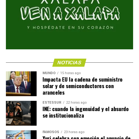
NOTICIAS
MUNDO
15 horas ago
Impacta EU la cadena de suministro
solar y de semiconductores con
aranceles
ESTESSUR
22 horas ago
INE: cuando la ingenuidad y el absurdo
se institucionaliza
FAMOSOS
23 horas ago
Yuri celebra con emoción el anuncio de