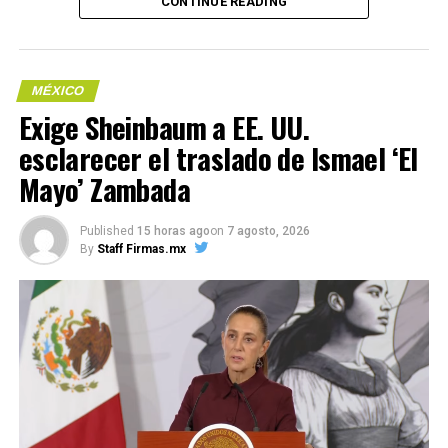
CONTINUE READING
COMPARTE ESTA INFORMACIÓN
MÉXICO
Exige Sheinbaum a EE. UU.
RELATED TOPICS:
esclarecer el traslado de Ismael ‘El
Me gusta esto:
UP NEXT
Empresarios de México piden mínimo 75 mil millones de
Mayo’ Zambada
pesos para la Sader
DON'T MISS
Published
15 horas ago
on
7 agosto, 2026
COMPARTE ESTA INFORMACIÓN
“Tengo la conciencia tranquila, la gente de Sinaloa
By
Staff Firmas.mx
juzgará!… AMLO sobre liberación de Ovidio Guzmán