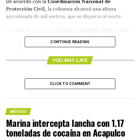
De acuerdo con la
Coordinación Nacional de
Protección Civil,
la columna alcanzó una altura
aproximada de mil metros, que se dispersa al norte.
A través de su cuenta en Twitter
@CNPC_MX,
señaló:
CONTINUE READING
A las 04:29 h, se registró
una explosión con bajo
YOU MAY LIKE
contenido de ceniza y
fragmentos incandescentes
CLICK TO COMMENT
que cayeron a una distancia
de 1.0 km sobre la ladera
del volcán, la columna
MÉXICO
alcanzó una altura
Marina intercepta lancha con 1.17
aproximada de 1,000 m,
toneladas de cocaína en Acapulco