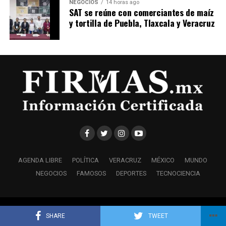
NEGOCIOS
14 horas ago
SAT se reúne con comerciantes de maíz
y tortilla de Puebla, Tlaxcala y Veracruz
AGENDA LIBRE
POLÍTICA
VERACRUZ
MÉXICO
MUNDO
NEGOCIOS
FAMOSOS
DEPORTES
TECNOCIENCIA
Copyright © 2021 Firmas.Mx • Información Certificada
SHARE
TWEET