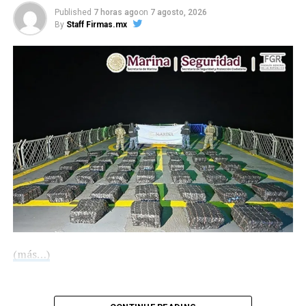
que se dispersa al norte”.
Published
7 horas ago
on
7 agosto, 2026
By
Staff Firmas.mx
Compártelo:
(más…)
Me gusta esto:
Compártelo: