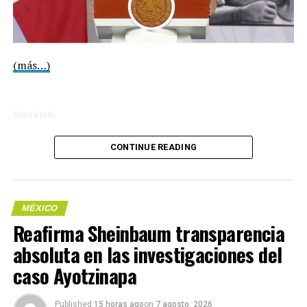
(más…)
Compártelo:
CONTINUE READING
MÉXICO
Me gusta esto:
Reafirma Sheinbaum transparencia
absoluta en las investigaciones del
caso Ayotzinapa
COMPARTE ESTA INFORMACIÓN
Published
15 horas ago
on
7 agosto, 2026