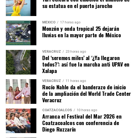
su estatua en el puerto jarocho
MÉXICO
17 horas ago
Monzón y onda tropical 25 dejarán
lluvias en la mayor parte de México
VERACRUZ
23 horas ago
Del ‘seremos miles’ al ‘¿Ya llegaron
todos?’: así fue la marcha anti UPAV en
Xalapa
VERACRUZ
11 horas ago
Rocío Nahle da el banderazo de inicio
de la ampliación del World Trade Center
Veracruz
COATZACOALCOS
10 horas ago
Arranca el Festival del Mar 2026 en
Coatzacoalcos con conferencia de
Diego Ruzzarín