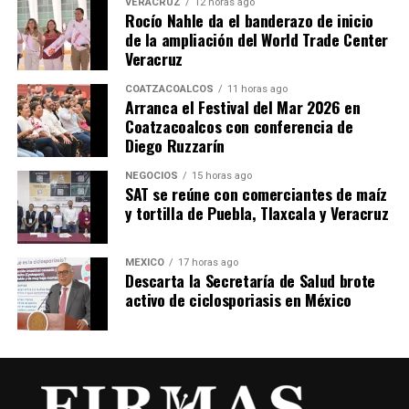
VERACRUZ
12 horas ago
Rocío Nahle da el banderazo de inicio
de la ampliación del World Trade Center
Veracruz
COATZACOALCOS
11 horas ago
Arranca el Festival del Mar 2026 en
Coatzacoalcos con conferencia de
Diego Ruzzarín
NEGOCIOS
15 horas ago
SAT se reúne con comerciantes de maíz
y tortilla de Puebla, Tlaxcala y Veracruz
MÉXICO
17 horas ago
Descarta la Secretaría de Salud brote
activo de ciclosporiasis en México