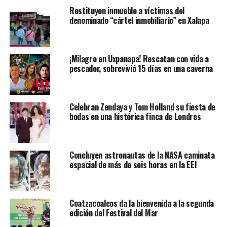
extraordinaria del grupo parlamentario, con la finalidad
Restituyen inmueble a víctimas del
de atender asuntos urgentes de la reorganización de la
denominado “cártel inmobiliario” en Xalapa
bancada, entre los que destaca la posible remoción de su
coordinador, Miguel Ángel Osorio Chong, quien sería
relevado por Manuel Añorve.
¡Milagro en Uxpanapa! Rescatan con vida a
pescador, sobrevivió 15 días en una caverna
La convocatoria está firmada por los senadores Mario
Zamora, Jorge Carlos Ramírez Marín, Manuel Añorve,
Beatriz Paredes, Ángel García Yañez, Claudia Anaya y
Celebran Zendaya y Tom Holland su fiesta de
Silvana Beltrones, y según fuentes de la bancada, en
bodas en una histórica finca de Londres
realidad son nueve los legisladores que cuentan con el
respaldo de Carlos Aceves del Olmo, que está delicado de
salud, y Verónica Martínez, quien está fuera de la Ciudad
Concluyen astronautas de la NASA caminata
de México.
espacial de más de seis horas en la EEI
LA DESTITUCIÓN ES ILEGAL: OSORIO CHONG
Coatzacoalcos da la bienvenida a la segunda
De acuerdo con las fuentes consultadas, hay
edición del Festival del Mar
inconformidad con Osorio Chong por “el abandono” en