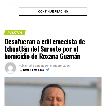
Compártelo:
CONTINUE READING
POLÍTICA
Desafueran a edil emecista de
Me gusta esto:
Ixhuatlán del Sureste por el
Loading…
homicidio de Roxana Guzmán
COMPARTE ESTA INFORMACIÓN
Published
2 días ago
on
5 agosto, 2026
By
Staff Firmas.mx