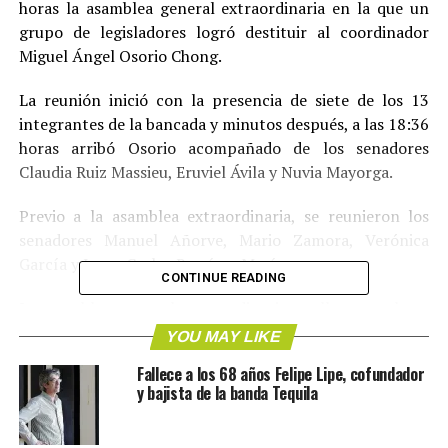
horas la asamblea general extraordinaria en la que un
grupo de legisladores logró destituir al coordinador
Miguel Ángel Osorio Chong.
La reunión inició con la presencia de siete de los 13
integrantes de la bancada y minutos después, a las 18:36
horas arribó Osorio acompañado de los senadores
Claudia Ruiz Massieu, Eruviel Ávila y Nuvia Mayorga.
Previo a la asamblea extraordinaria, se reunieron los
senadores Manuel Añorve, Mario Zamora, Verónica
García y Jorge Carlos Ramírez Marín.
CONTINUE READING
La asamblea general extraordinaria se lleva a cabo a
puerta cerrada en la sala de Juntas de la fracción
YOU MAY LIKE
parlamentaria del PRI en el Senado.
Fallece a los 68 años Felipe Lipe, cofundador
y bajista de la banda Tequila
La mitad más uno, es decir, siete de 13 senadores del PRI
convocaron para este miércoles a una asamblea general