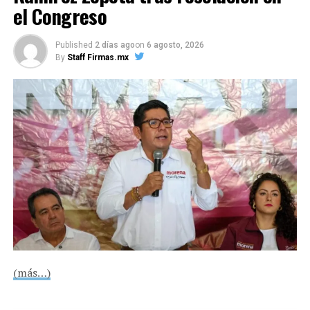
productivos de Veracruz
el Congreso
DON'T MISS
Presenta Elena Poniatowska una radiografía de la
Published
2 días ago
on
6 agosto, 2026
trayectoria de Marcelo Ebrard
By
Staff Firmas.mx
Me gusta esto:
COMPARTE ESTA INFORMACIÓN
(más…)