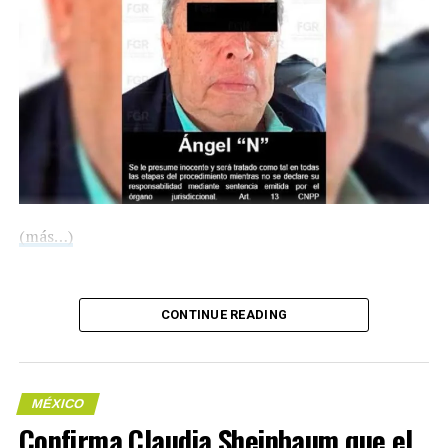
integrantes del Gabinete Legal y miles de personas
reunidas en la Plaza de la Constitución para celebrar
que el 1 de julio de 2018 ganó la elección presidencial —
con el 53 por ciento de los votos de la ciudadanía—, el
presidente López Obrador destacó que la justicia y
tranquilidad social en México son resultado de no
permitir la corrupción y hacer un gobierno austero.
Resultados a 5 años de la Cuarta Transformación
(más…)
Programas para el Bienestar
Desarrollo del campo
Compártelo:
Economía nacional
CONTINUE READING
Infraestructura
Autosuficiencia energética
MÉXICO
Salud
Confirma Claudia Sheinbaum que el