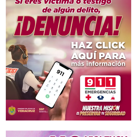
Me gusta esto:
Loading…
COMPARTE ESTA INFORMACIÓN
RELATED TOPICS:
FIRMAS
UP NEXT
Covid-19 y sus secuelas, una amenaza para la salud de
14.6 millones de mexicanos
DON'T MISS
“No existe hoy en México un narcoestado”, afirma AMLO