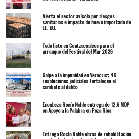
bajo el principio de atender y respetar a todos, pero
privilegiando siempre la ayuda a los pobres y
Alerta el sector avícola por riesgos
necesitados. Es oportuno decir que este fraterno ideal lo
sanitarios e impacto de huevo importado de
EE. UU.
hemos podido convertir en realidad”, aseveró.
En el Zócalo de la Ciudad de México, el mandatario dijo
Todo listo en Coatzacoalcos para el
que sólo es posible cambiar una realidad autoritaria, de
arranque del Festival del Mar 2026
injusticias y corrupción con el respaldo de los de abajo,
no de las élites.
Golpe a la impunidad en Veracruz: 46
“Lo más humano y eficaz es mirar, atender y caminar
resoluciones judiciales fortalecen el
acompañados de la gente, porque en ella está la bondad
combate al delito
y la lealtad verdadera. Si nos preguntamos (…) ¿Por
quién estamos aquí? Por el pueblo. ¿A quién hay que
Encabeza Rocío Nahle entrega de 12.6 MDP
servir primero? Al pueblo. ¿Con quién transformar? Con
en Apoyo a la Palabra en Poza Rica
el pueblo. ¿En quién confiar? En el pueblo. ¿Quién nos
protege? El pueblo. ¿Qué somos? Pueblo”, enfatizó.
Entrega Rocío Nahle obras de rehabilitación
El presidente López Obrador sostuvo que, mientras la