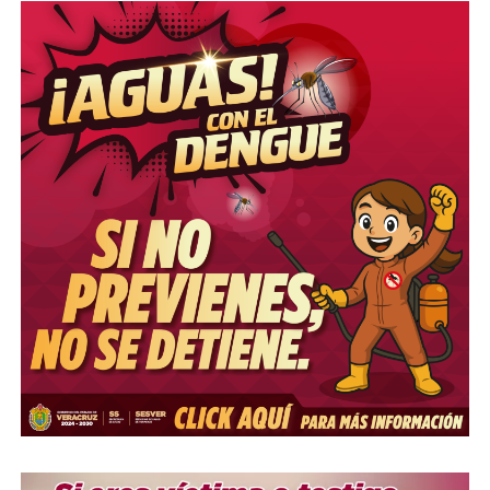
Social y vocero del Gobierno de la República, Jesús
Ramírez Cuevas; la gobernadora electa del Estado de
México, Delfina Gómez Álvarez; las gobernadoras y
gobernadores de Baja California, Baja California Sur,
Campeche, Colima, Ciudad de México, Chiapas, Guerrero,
Hidalgo, Michoacán, Morelos, Nayarit, Oaxaca, Puebla,
Quintana Roo, San Luis Potosí, Sinaloa, Sonora,
Tabasco, Tamaulipas, Tlaxcala, Veracruz y Zacatecas,
así como representantes del Poder Legislativo.
Compártelo: