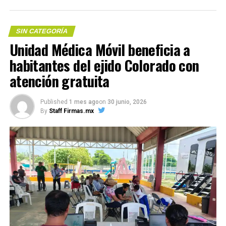
el conocimiento en la construcción de una sociedad
sólida y consciente de su legado.
SIN CATEGORÍA
Unidad Médica Móvil beneficia a
habitantes del ejido Colorado con
Me gusta esto:
atención gratuita
Compártelo:
Published
1 mes ago
on
30 junio, 2026
COMPARTE ESTA INFORMACIÓN
By
Staff Firmas.mx