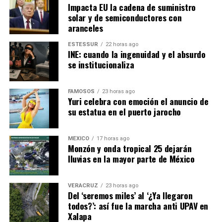
Impacta EU la cadena de suministro
solar y de semiconductores con
aranceles
ESTESSUR
22 horas ago
INE: cuando la ingenuidad y el absurdo
se institucionaliza
FAMOSOS
23 horas ago
Yuri celebra con emoción el anuncio de
su estatua en el puerto jarocho
MÉXICO
17 horas ago
Monzón y onda tropical 25 dejarán
lluvias en la mayor parte de México
VERACRUZ
23 horas ago
Del ‘seremos miles’ al ‘¿Ya llegaron
todos?’: así fue la marcha anti UPAV en
Xalapa