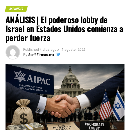
MUNDO
ANÁLISIS | El poderoso lobby de
Me gusta esto:
Israel en Estados Unidos comienza a
perder fuerza
COMPARTE ESTA INFORMACIÓN
Published
4 días ago
on
4 agosto, 2026
By
Staff Firmas.mx