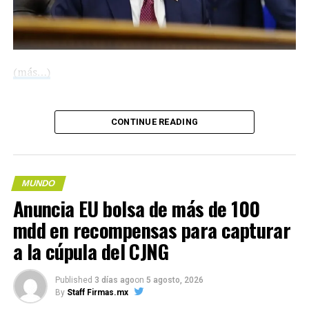
(más…)
Compártelo:
CONTINUE READING
Me gusta esto:
MUNDO
Anuncia EU bolsa de más de 100
mdd en recompensas para capturar
Me gusta esto:
COMPARTE ESTA INFORMACIÓN
a la cúpula del CJNG
Published
3 días ago
on
5 agosto, 2026
COMPARTE ESTA INFORMACIÓN
RELATED TOPICS:
By
Staff Firmas.mx