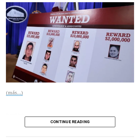
UP NEXT
Zelenski a Trump: ‘Deseo mucho que venga a Ucrania’
DON'T MISS
Papa Francisco en estado crítico: sufre crisis
respiratoria
(más…)
Compártelo:
CONTINUE READING