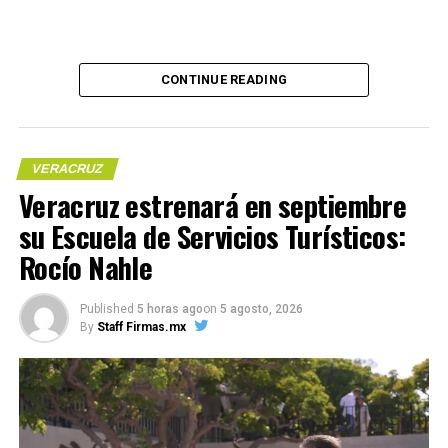
invertir en Veracruz: Rocío Nahle
DON'T MISS
Compártelo:
Del 11 al 13 de abril, Veracruz será sede del alto
CONTINUE READING
rendimiento
VERACRUZ
Veracruz estrenará en septiembre
Me gusta esto:
su Escuela de Servicios Turísticos:
Rocío Nahle
COMPARTE ESTA INFORMACIÓN
Published
5 horas ago
on
5 agosto, 2026
By
Staff Firmas.mx