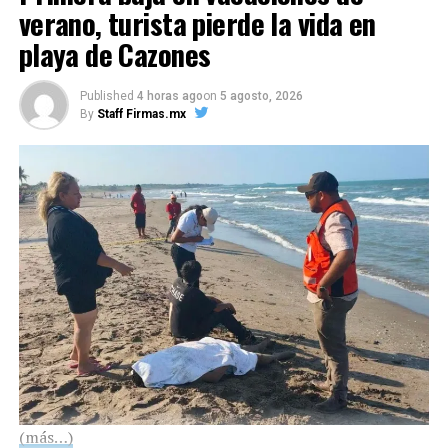
verano, turista pierde la vida en
playa de Cazones
Published
4 horas ago
on
5 agosto, 2026
By
Staff Firmas.mx
Me gusta esto:
Me gusta esto:
COMPARTE ESTA INFORMACIÓN
COMPARTE ESTA INFORMACIÓN
RELATED TOPICS:
FIRMAS
UP NEXT
(más…)
Empresarios norteamericanos y asiáticos interesados en