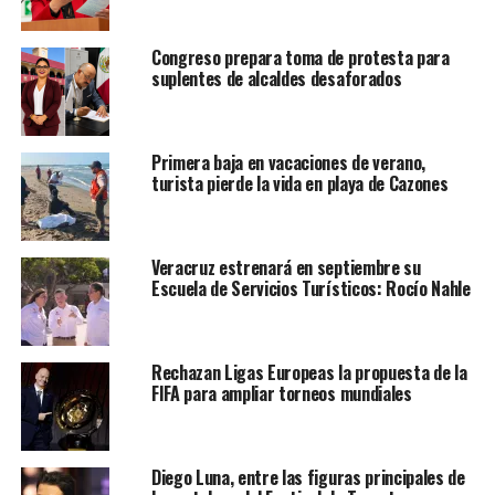
instalaciones de la
Secretaría de Educación (SEV)
, por
parte de integrantes de sindicatos magisteriales.
Congreso prepara toma de protesta para
suplentes de alcaldes desaforados
En entrevista con Quatro Media Comunicaciones, la
mandataria expresó su reconocimiento y gratitud a las y
los docentes del estado por su compromiso con la
Primera baja en vacaciones de verano,
educación, destacando que Veracruz cuenta con el
turista pierde la vida en playa de Cazones
mayor número de docentes en el país.
Veracruz estrenará en septiembre su
Escuela de Servicios Turísticos: Rocío Nahle
Rechazan Ligas Europeas la propuesta de la
FIFA para ampliar torneos mundiales
Diego Luna, entre las figuras principales de