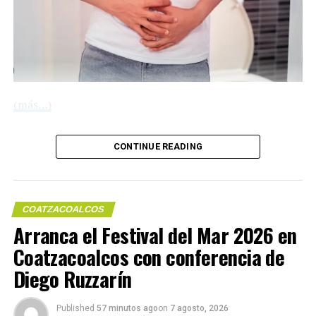
(más…)
CONTINUE READING
Compártelo:
Compártelo:
COATZACOALCOS
Arranca el Festival del Mar 2026 en
Coatzacoalcos con conferencia de
Me gusta esto:
Diego Ruzzarín
Published
57 minutos ago
on
7 agosto, 2026