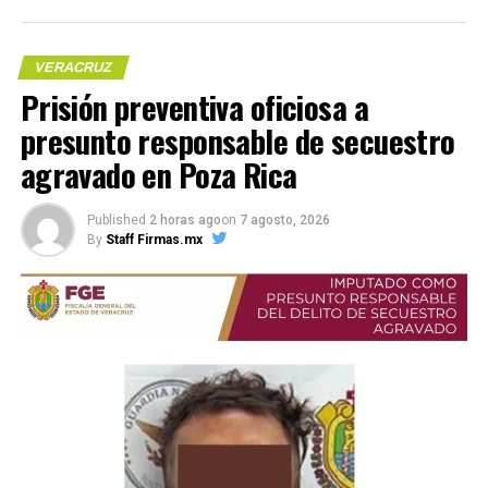
VERACRUZ
Prisión preventiva oficiosa a
presunto responsable de secuestro
Me gusta esto:
agravado en Poza Rica
Published
2 horas ago
on
7 agosto, 2026
COMPARTE ESTA INFORMACIÓN
By
Staff Firmas.mx