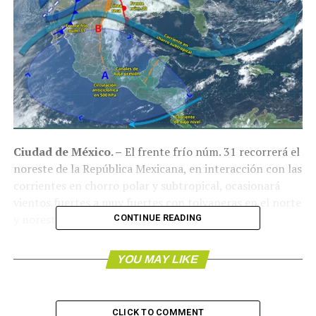
Ciudad de México. –
El frente frío núm. 31 recorrerá el
noreste de la República Mexicana, en interacción con las
corrientes en chorro polar y subtropical, ocasionará
vientos fuertes a muy fuertes con tolvaneras en el norte
y noreste del país.
CONTINUE READING
Canal de baja presión sobre el centro y oriente del
YOU MAY LIKE
territorio nacional aunado a inestabilidad en niveles
medios y altos de la atmósfera, originarán lluvias con
descargas eléctricas y posible caída de granizo en zonas
CLICK TO COMMENT