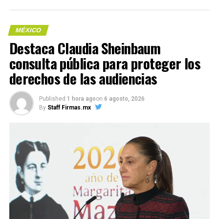
festejar con el pueblo de
Compártelo:
México», manifestó.
MÉXICO
Destaca Claudia Sheinbaum
consulta pública para proteger los
derechos de las audiencias
Compártelo:
Me gusta esto:
Published
1 hora ago
on
6 agosto, 2026
By
Staff Firmas.mx
COMPARTE ESTA INFORMACIÓN
Me gusta esto: