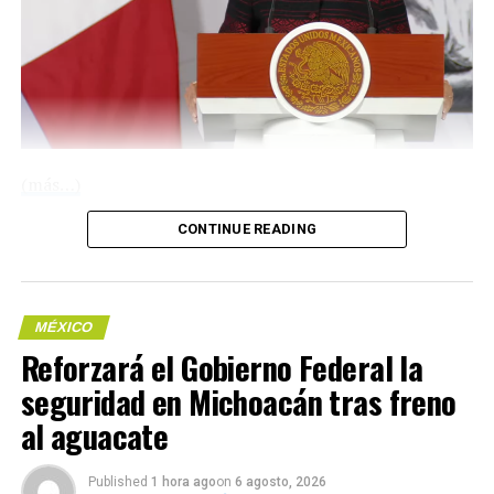
Mariachi Femenil Innovación Mexicana.
El evento dio inicio con la participación del Mariachi de
la Guardia Nacional.
(más…)
CONTINUE READING
Compártelo:
MÉXICO
Reforzará el Gobierno Federal la
seguridad en Michoacán tras freno
Esta semana, la Mandataria federal dijo que en la
al aguacate
Me gusta esto:
concentración en el Zócalo informará de las
negociaciones alcanzadas con el Presidente de Estados
Published
1 hora ago
on
6 agosto, 2026