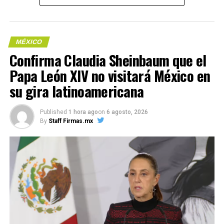
MÉXICO
Confirma Claudia Sheinbaum que el
Papa León XIV no visitará México en
su gira latinoamericana
Published
1 hora ago
on
6 agosto, 2026
By
Staff Firmas.mx
Asimismo, hay presencia de autobuses sobre Avenida
Independencia, a la altura del Teatro Metropólitan.
Otros de los asistentes, han empezado a ingresar al
Zócalo para presenciar los diversos números musicales
que estarán encabezados por la Orquesta Monumental
de los PILARES, la Banda Femenil Regional Mujeres del
Viento Florido, Caña Dulce y Caña Brava, así como el