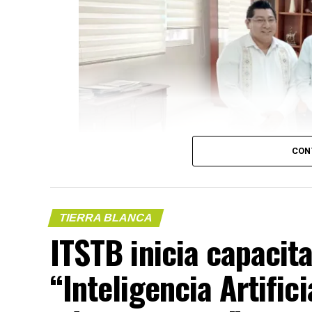
CON
TIERRA BLANCA
ITSTB inicia capacit
“Inteligencia Artifici
(más…)