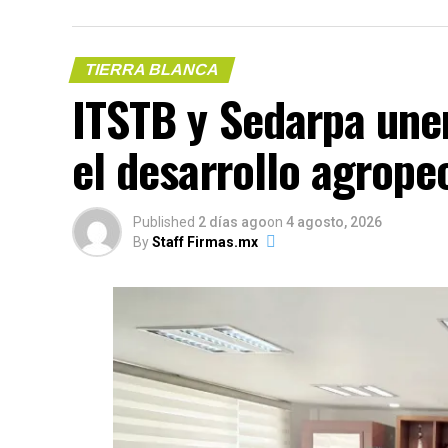
TIERRA BLANCA
ITSTB y Sedarpa une
el desarrollo agrope
Published
2 días ago
on
4 agosto, 2026
By
Staff Firmas.mx