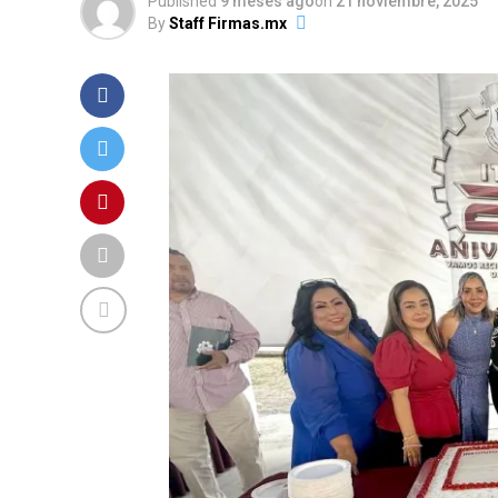
Published
9 meses ago
on
21 noviembre, 2025
By
Staff Firmas.mx