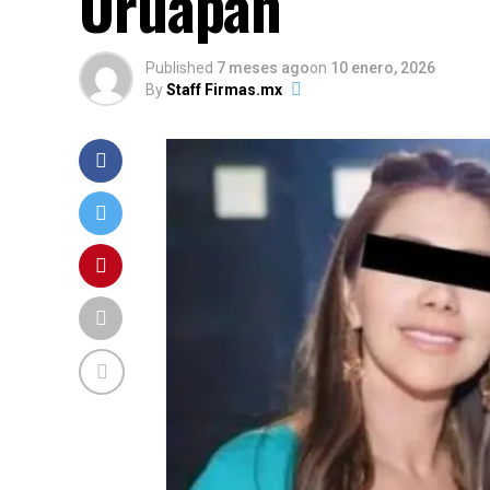
Uruapan
Published
7 meses ago
on
10 enero, 2026
By
Staff Firmas.mx