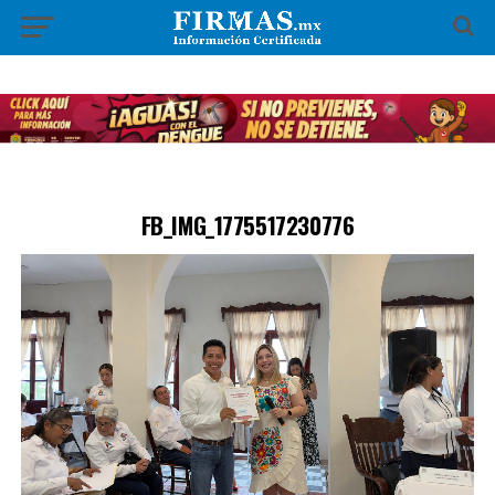
FB_IMG_1775517230776