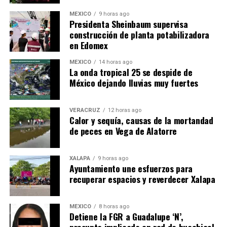
MÉXICO
9 horas ago
Presidenta Sheinbaum supervisa
construcción de planta potabilizadora
en Edomex
MÉXICO
14 horas ago
​La onda tropical 25 se despide de
México dejando lluvias muy fuertes
VERACRUZ
12 horas ago
Calor y sequía, causas de la mortandad
de peces en Vega de Alatorre
XALAPA
9 horas ago
Ayuntamiento une esfuerzos para
recuperar espacios y reverdecer Xalapa
MÉXICO
8 horas ago
Detiene la FGR a Guadalupe ‘N’,
presunta implicada en red de huachicol