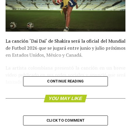
La canción ‘Dai Dai‘ de Shakira será la oficial del Mundial
de Futbol 2026 que se jugará entre junio y julio próximos
en Estados Unidos, México y Canadá.
La artista colombiana presentó la canción en un breve
video publicado en sus redes sociales y anunció que será
lanzada el próximo 14 de mayo.
CONTINUE READING
En el video, grabado en el estadio Maracaná, en Río de
YOU MAY LIKE
Janeiro, Shakira aparece vestida con camiseta amarilla,
un pantalón corto azul y varios balones junto con un
grupo de bailarinas mientras canta unos fragmentos de
CLICK TO COMMENT
‘Dai Dai‘.