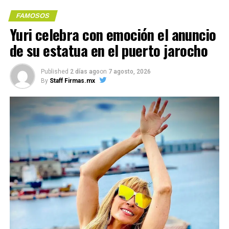
FAMOSOS
Yuri celebra con emoción el anuncio
de su estatua en el puerto jarocho
Me gusta esto:
Published
2 días ago
on
7 agosto, 2026
By
Staff Firmas.mx
COMPARTE ESTA INFORMACIÓN