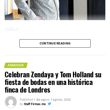
Alemania.
El video, de un minuto y siete segundos de duración,
termina con la frase “We Are Ready” (“Estamos listos”).
(más…)
Con información de EFE
CONTINUE READING
Compártelo:
Compártelo:
FAMOSOS
Celebran Zendaya y Tom Holland su
fiesta de bodas en una histórica
Me gusta esto:
finca de Londres
Published
1 día ago
on
7 agosto, 2026
By
Staff Firmas.mx
COMPARTE ESTA INFORMACIÓN