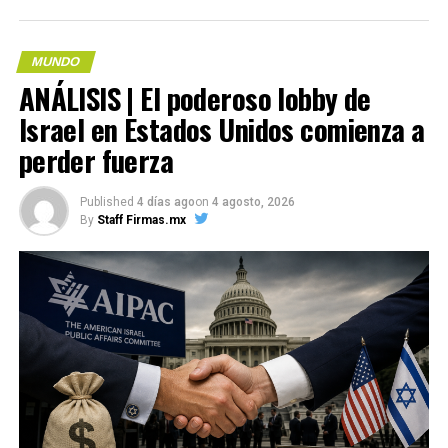
MUNDO
ANÁLISIS | El poderoso lobby de
Me gusta esto:
Israel en Estados Unidos comienza a
perder fuerza
COMPARTE ESTA INFORMACIÓN
Published
4 días ago
on
4 agosto, 2026
By
Staff Firmas.mx