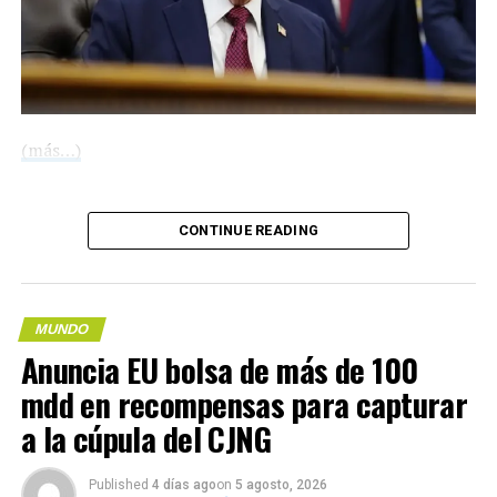
(más…)
Compártelo:
CONTINUE READING
Me gusta esto:
MUNDO
Anuncia EU bolsa de más de 100
COMPARTE ESTA INFORMACIÓN
mdd en recompensas para capturar
Me gusta esto:
a la cúpula del CJNG
RELATED TOPICS:
UP NEXT
Published
4 días ago
on
5 agosto, 2026