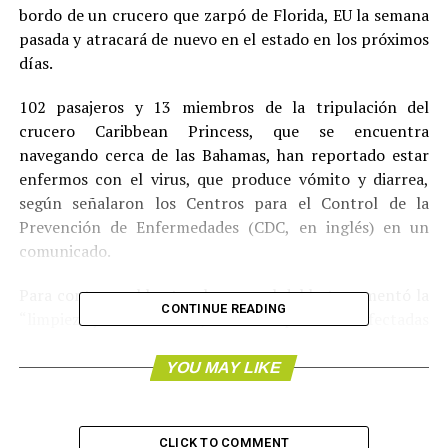
bordo de un crucero que zarpó de Florida, EU la semana
pasada y atracará de nuevo en el estado en los próximos
días.
102 pasajeros y 13 miembros de la tripulación del
crucero Caribbean Princess, que se encuentra
navegando cerca de las Bahamas, han reportado estar
enfermos con el virus, que produce vómito y diarrea,
según señalaron los Centros para el Control de la
Prevención de Enfermedades (CDC, en inglés) en un
comunicado.
Para contener el brote, el personal del bote aumentó la
CONTINUE READING
“limpieza y desinfección”, aisló a las personas infectadas
y consultó con las autoridades sanitarias sobre los
procedimientos de “limpieza” y para reportar los casos,
YOU MAY LIKE
según detalló el escrito.
El crucero tiene programado llegar a Puerto Cañaveral,
CLICK TO COMMENT