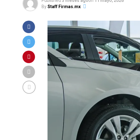
Published
3 meses ago
on
11 mayo, 2026
By
Staff Firmas.mx