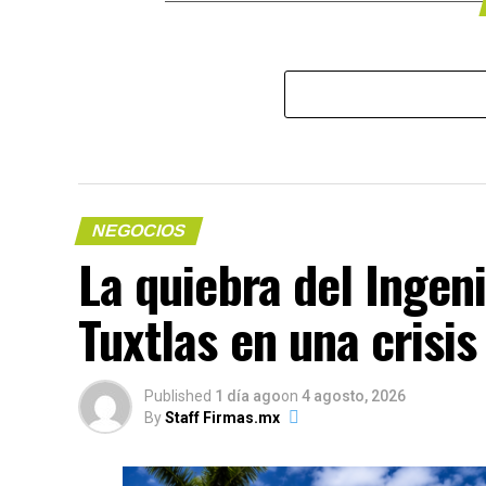
NEGOCIOS
La quiebra del Ingen
Tuxtlas en una crisi
Published
1 día ago
on
4 agosto, 2026
By
Staff Firmas.mx