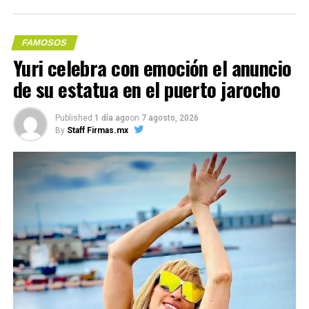
Pretenders) y Sharleen Spiteri (Texas).
Además, McCartney lanzará a finales de este mes un
FAMOSOS
nuevo álbum de estudio titulado ‘The Boys of Dungeon
Yuri celebra con emoción el anuncio
Lane’, centrado íntegramente en sus recuerdos de
de su estatua en el puerto jarocho
Me gusta esto:
infancia en Liverpool.
Con información de EFE
Published
1 día ago
on
7 agosto, 2026
By
Staff Firmas.mx
COMPARTE ESTA INFORMACIÓN
Compártelo: