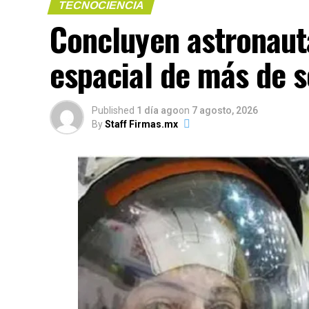
TECNOCIENCIA
Concluyen astronaut
(más…)
espacial de más de se
Compártelo:
Published
1 día ago
on
7 agosto, 2026
By
Staff Firmas.mx
Me gusta esto:
COMPARTE 