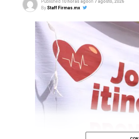
Published
10 horas ago
on
7 agosto, 2026
By
Staff Firmas.mx
CON