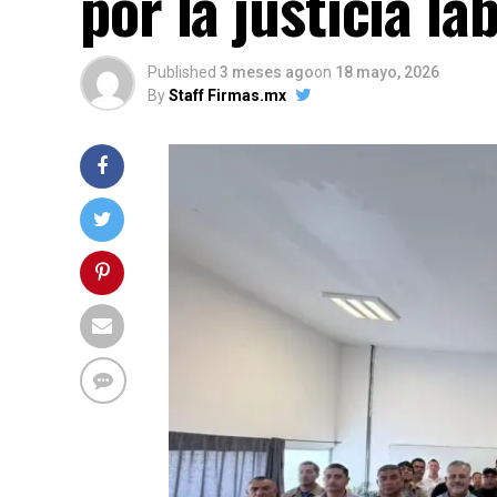
por la justicia la
Published
3 meses ago
on
18 mayo, 2026
By
Staff Firmas.mx