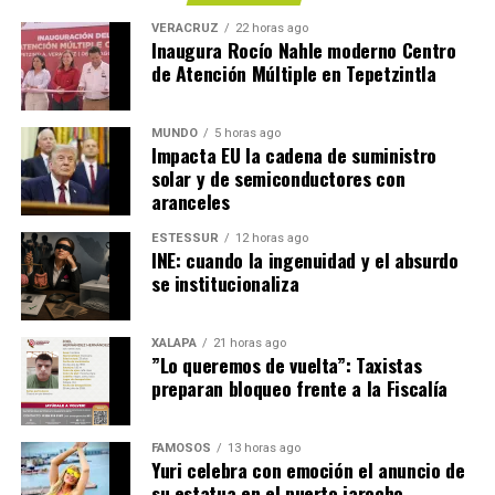
VERACRUZ
22 horas ago
Inaugura Rocío Nahle moderno Centro
de Atención Múltiple en Tepetzintla
MUNDO
5 horas ago
Impacta EU la cadena de suministro
solar y de semiconductores con
aranceles
ESTESSUR
12 horas ago
INE: cuando la ingenuidad y el absurdo
se institucionaliza
XALAPA
21 horas ago
​”Lo queremos de vuelta”: Taxistas
preparan bloqueo frente a la Fiscalía
FAMOSOS
13 horas ago
Yuri celebra con emoción el anuncio de
su estatua en el puerto jarocho