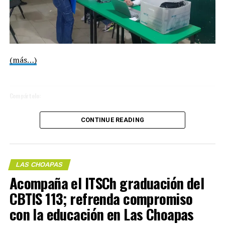
Compártelo:
(más…)
Compártelo:
CONTINUE READING
Me gusta esto:
LAS CHOAPAS
Me gusta esto:
Acompaña el ITSCh graduación del
CBTIS 113; refrenda compromiso
COMPARTE ESTA INFORMACIÓN
con la educación en Las Choapas
COMPARTE ESTA INFORMACIÓN