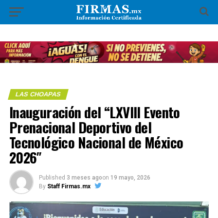
LAS CHOAPAS
Inauguración del “LXVIII Evento
Prenacional Deportivo del
Tecnológico Nacional de México
2026″
Published
3 meses ago
on
19 mayo, 2026
By
Staff Firmas.mx