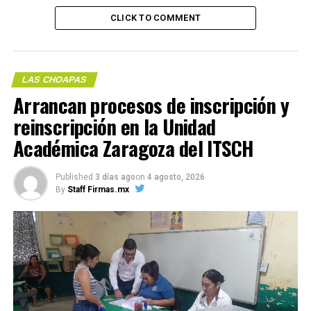
evento nacional.
CLICK TO COMMENT
En este certamen se compite en equipos y de manera
individual. Le enviamos nuestras mejores vibras y deseos
de éxito a nuestra delegación representativa y estamos
LAS CHOAPAS
seguros de que harán un extraordinario papel. Éxito.
Arrancan procesos de inscripción y
reinscripción en la Unidad
Académica Zaragoza del ITSCH
Published
3 días ago
on
4 agosto, 2026
By
Staff Firmas.mx