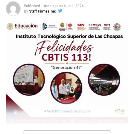
RELATED TOPICS:
Published
1 mes ago
on
6 julio, 2026
By
Staff Firmas.mx
UP NEXT
Aryerep Pereyra Solís consigue su pase al evento
nacional deportivo del TecNN
DON'T MISS
Estudiantes del CBTIS 113 de Las Choapas realizan
práctica de laboratorio en el LUM-ITSCH
(más…)