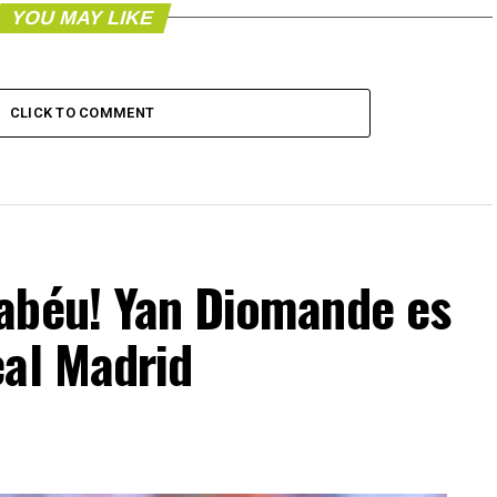
YOU MAY LIKE
CLICK TO COMMENT
nabéu! Yan Diomande es
eal Madrid