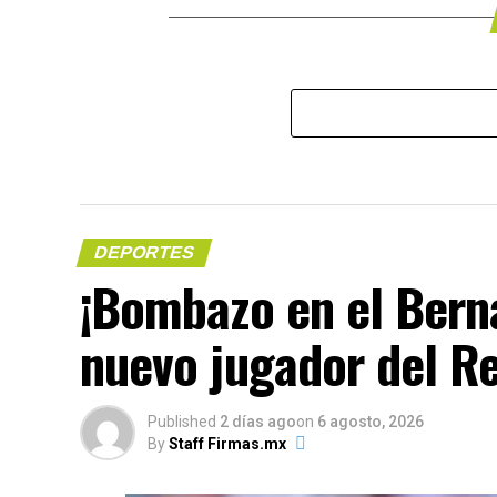
DEPORTES
​¡Bombazo en el Ber
nuevo jugador del R
Published
2 días ago
on
6 agosto, 2026
By
Staff Firmas.mx