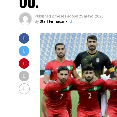
UU.
Published
2 meses ago
on
25 mayo, 2026
By
Staff Firmas.mx