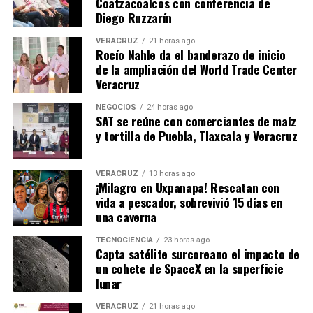
Coatzacoalcos con conferencia de
Diego Ruzzarín
VERACRUZ
21 horas ago
Rocío Nahle da el banderazo de inicio
de la ampliación del World Trade Center
Veracruz
NEGOCIOS
24 horas ago
SAT se reúne con comerciantes de maíz
y tortilla de Puebla, Tlaxcala y Veracruz
VERACRUZ
13 horas ago
¡Milagro en Uxpanapa! Rescatan con
vida a pescador, sobrevivió 15 días en
una caverna
TECNOCIENCIA
23 horas ago
Capta satélite surcoreano el impacto de
un cohete de SpaceX en la superficie
lunar
VERACRUZ
21 horas ago