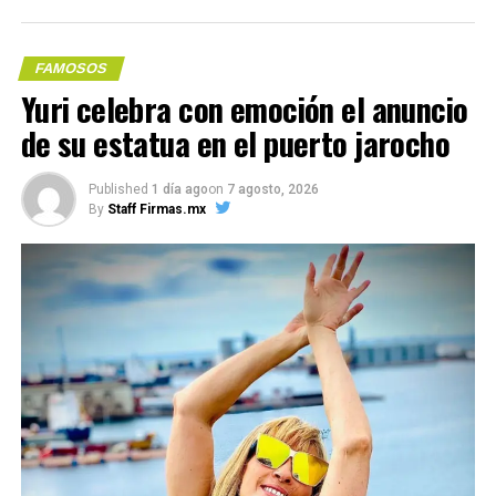
FAMOSOS
Yuri celebra con emoción el anuncio
de su estatua en el puerto jarocho
Me gusta esto:
Published
1 día ago
on
7 agosto, 2026
By
Staff Firmas.mx
COMPARTE ESTA INFORMACIÓN