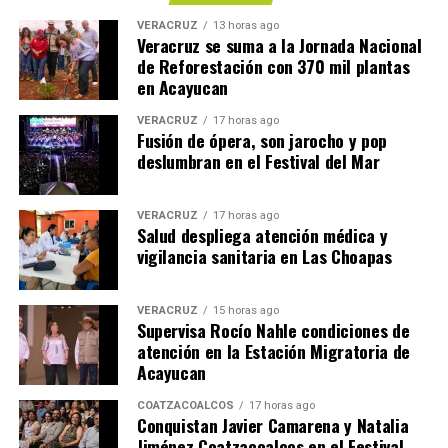
VERACRUZ
13 horas ago
Veracruz se suma a la Jornada Nacional
de Reforestación con 370 mil plantas
en Acayucan
VERACRUZ
17 horas ago
Fusión de ópera, son jarocho y pop
deslumbran en el Festival del Mar
VERACRUZ
17 horas ago
Salud despliega atención médica y
vigilancia sanitaria en Las Choapas
VERACRUZ
15 horas ago
Supervisa Rocío Nahle condiciones de
atención en la Estación Migratoria de
Acayucan
COATZACOALCOS
17 horas ago
Conquistan Javier Camarena y Natalia
Jiménez Coatzacoalcos en el Festival