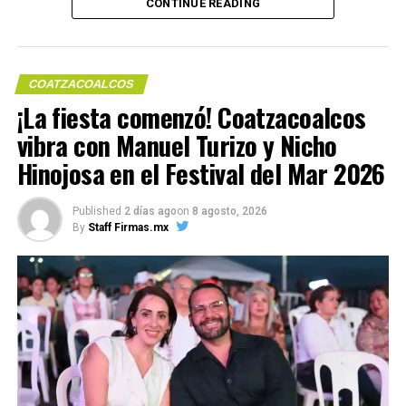
CONTINUE READING
foro energético
COATZACOALCOS
¡La fiesta comenzó! Coatzacoalcos
vibra con Manuel Turizo y Nicho
Me gusta esto:
Hinojosa en el Festival del Mar 2026
Published
2 días ago
on
8 agosto, 2026
COMPARTE ESTA INFORMACIÓN
By
Staff Firmas.mx