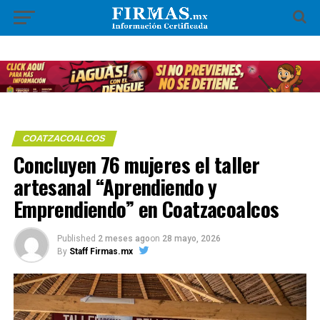
COATZACOALCOS
Concluyen 76 mujeres el taller
artesanal “Aprendiendo y
Emprendiendo” en Coatzacoalcos
Published
2 meses ago
on
28 mayo, 2026
By
Staff Firmas.mx