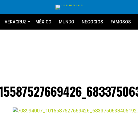
VERACRUZ
MÉXICO
MUNDO
NEGOCIOS
FAMOSOS
15587527669426_68337506