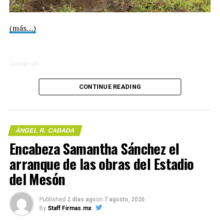
(más…)
Compártelo:
CONTINUE READING
Me gusta esto:
ÁNGEL R. CABADA
Me gusta esto:
Encabeza Samantha Sánchez el
arranque de las obras del Estadio
COMPARTE ESTA INFORMACIÓN
del Mesón
COMPARTE ESTA INFORMACIÓN
Published
2 días ago
on
7 agosto, 2026
By
Staff Firmas.mx
RELATED TOPICS: