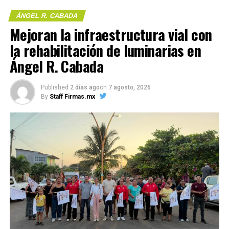
ÁNGEL R. CABADA
Me gusta esto:
Mejoran la infraestructura vial con
la rehabilitación de luminarias en
Ángel R. Cabada
COMPARTE ESTA INFORMACIÓN
Published
2 días ago
on
7 agosto, 2026
By
Staff Firmas.mx