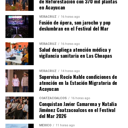
de Reforestación con 370 mil plantas
en Acayucan
VERACRUZ
16 horas ago
Fusión de ópera, son jarocho y pop
deslumbran en el Festival del Mar
VERACRUZ
16 horas ago
Salud despliega atención médica y
vigilancia sanitaria en Las Choapas
VERACRUZ
14 horas ago
Supervisa Rocío Nahle condiciones de
atención en la Estación Migratoria de
Acayucan
COATZACOALCOS
16 horas ago
Conquistan Javier Camarena y Natalia
Jiménez Coatzacoalcos en el Festival
del Mar 2026
MÉXICO
11 horas ago