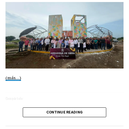
UP NEXT
Consolida Ángel R. Cabada infraestructura e impulso al
deporte con el Juego de las Estrellas de Softbol Femenil
DON'T MISS
Inaugura Samantha Sánchez del Hoyo los Juegos
Deportivos Magisteriales 2026 en Ángel R. Cabada
(más…)
Compártelo:
CONTINUE READING