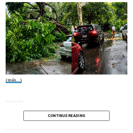
Asimismo, se aplicaron vacunas y realizaron estudios
COMPARTE ESTA INFORMACIÓN
para la medición de la glucosa y la detección de
enfermedades cardiometabólicas, por mencionar
algunos servicios.
(más…)
Compártelo:
CONTINUE READING