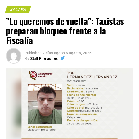
XALAPA
Me gusta esto:
​”Lo queremos de vuelta”: Taxistas
preparan bloqueo frente a la
Fiscalía
COMPARTE ESTA INFORMACIÓN
Published
2 días ago
on
6 agosto, 2026
By
Staff Firmas.mx
Compártelo: