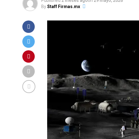
Published
2 meses ago
on
29 mayo, 2026
By
Staff Firmas.mx