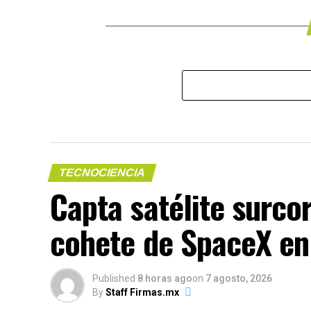
TECNOCIENCIA
Capta satélite surco
cohete de SpaceX en 
Published
8 horas ago
on
7 agosto, 2026
By
Staff Firmas.mx