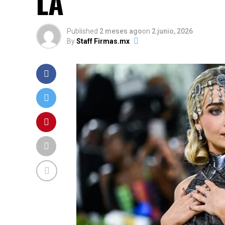
LA
Published
2 meses ago
on
2 junio, 2026
By
Staff Firmas.mx