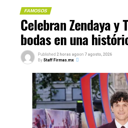
FAMOSOS
Celebran Zendaya y T
(más…)
bodas en una históri
Compártelo:
Published
2 horas ago
on
7 agosto, 2026
By
Staff Firmas.mx
Me gusta esto:
COMPARTE 