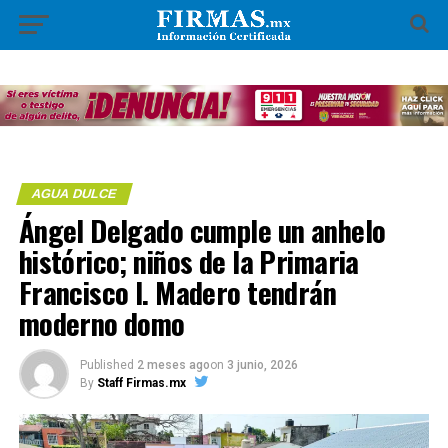
AGUA DULCE
Ángel Delgado cumple un anhelo
histórico; niños de la Primaria
Francisco I. Madero tendrán
moderno domo
Published
2 meses ago
on
3 junio, 2026
By
Staff Firmas.mx