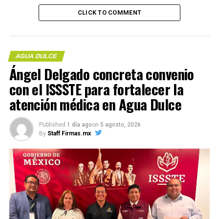
arranque de una obra largamente esperada por la
CLICK TO COMMENT
comunidad escolar, que durante años soñó con contar
con un espacio digno y protegido para la realización de
sus actividades.
AGUA DULCE
Ángel Delgado concreta convenio
con el ISSSTE para fortalecer la
atención médica en Agua Dulce
Published
1 día ago
on
5 agosto, 2026
By
Staff Firmas.mx
Durante su mensaje, el Mtro. Ángel Delgado Ramírez