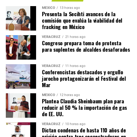
MÉXICO
13 horas ago
Presenta la Secihti avances de la
comisión que evalúa la viabilidad del
fracking en México
VERACRUZ
21 horas ago
Congreso prepara toma de protesta
para suplentes de alcaldes desaforados
VERACRUZ
11 horas ago
Conferencistas destacados y orgullo
jarocho protagonizarán el Festival del
Mar
MÉXICO
12 horas ago
Plantea Claudia Sheinbaum plan para
reducir al 50 % la importación de gas
de EE. UU.
VERACRUZ
10 horas ago
Dictan condenas de hasta 110 años de
prisión contra tres secuestradores en