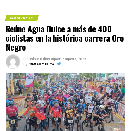
Compártelo:
AGUA DULCE
Reúne Agua Dulce a más de 400
ciclistas en la histórica carrera Oro
Negro
Me gusta esto:
Published
6 días ago
on
2 agosto, 2026
By
Staff Firmas.mx
COMPARTE ESTA INFORMACIÓN