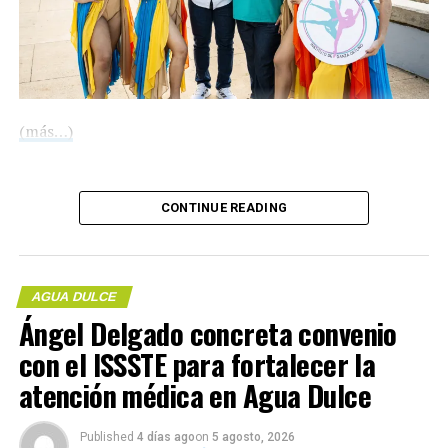
(más…)
Compártelo:
CONTINUE READING
Compártelo:
AGUA DULCE
Ángel Delgado concreta convenio
con el ISSSTE para fortalecer la
Me gusta esto:
atención médica en Agua Dulce
Published
4 días ago
on
5 agosto, 2026