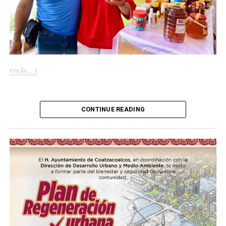
49 resoluciones en 24 horas como resultado de
investigaciones ministeriales
DON'T MISS
Activos Plan Tajín y Plan Marina ante lluvias en
Veracruz-Boca del Río
(más…)
Compártelo:
CONTINUE READING
Me gusta esto: