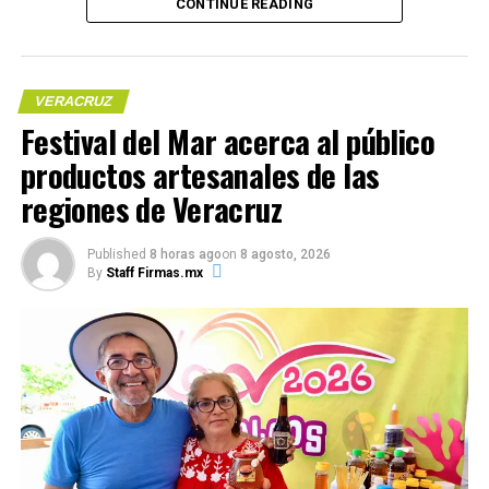
CONTINUE READING
VERACRUZ
Festival del Mar acerca al público
productos artesanales de las
Me gusta esto:
regiones de Veracruz
Published
8 horas ago
on
8 agosto, 2026
Me gusta esto:
COMPARTE ESTA INFORMACIÓN
By
Staff Firmas.mx
COMPARTE ESTA INFORMACIÓN
RELATED TOPICS:
UP NEXT