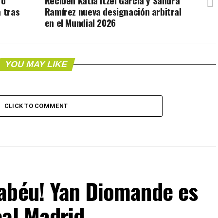
fo
Reciben Katia Itzel García y Sandra
a tras
Ramírez nueva designación arbitral
en el Mundial 2026
YOU MAY LIKE
CLICK TO COMMENT
nabéu! Yan Diomande es
eal Madrid