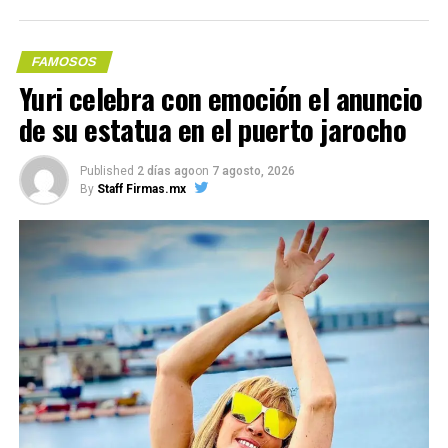
La banda contó con numerosos integrantes a lo largo de
FAMOSOS
los años, siendo Ricky Martin y Robi Draco Rosa los que
Yuri celebra con emoción el anuncio
más popularidad alcanzaron a nivel internacional
después de salir de la agrupación.
de su estatua en el puerto jarocho
Me gusta esto:
Con información de EFE
Published
2 días ago
on
7 agosto, 2026
By
Staff Firmas.mx
COMPARTE ESTA INFORMACIÓN
Compártelo: