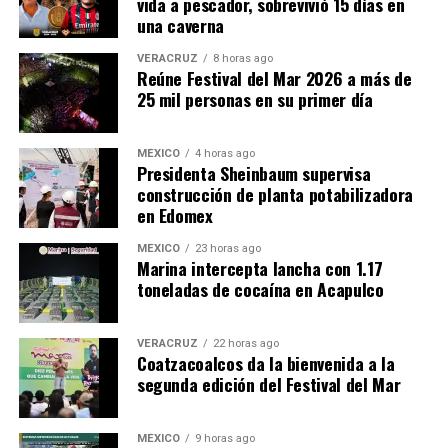
vida a pescador, sobrevivió 15 días en
una caverna
VERACRUZ
8 horas ago
Reúne Festival del Mar 2026 a más de
25 mil personas en su primer día
MÉXICO
4 horas ago
Presidenta Sheinbaum supervisa
construcción de planta potabilizadora
en Edomex
MÉXICO
23 horas ago
Marina intercepta lancha con 1.17
toneladas de cocaína en Acapulco
VERACRUZ
22 horas ago
Coatzacoalcos da la bienvenida a la
segunda edición del Festival del Mar
MÉXICO
9 horas ago