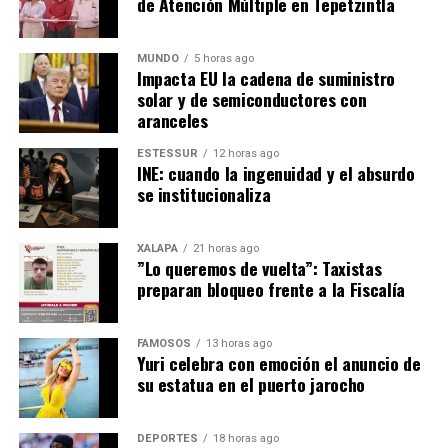
de Atención Múltiple en Tepetzintla
MUNDO
5 horas ago
Impacta EU la cadena de suministro
solar y de semiconductores con
aranceles
ESTESSUR
12 horas ago
INE: cuando la ingenuidad y el absurdo
se institucionaliza
XALAPA
21 horas ago
​”Lo queremos de vuelta”: Taxistas
preparan bloqueo frente a la Fiscalía
FAMOSOS
13 horas ago
Yuri celebra con emoción el anuncio de
su estatua en el puerto jarocho
DEPORTES
18 horas ago