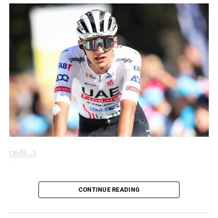
COMPARTE ESTA INFORMACIÓN
euros.
Esta temporada, en Pamplona disputó 36 encuentros
entre todas las competiciones, anotando siete goles y
repartiendo cinco asistencias.
Con información de EFE
Compártelo:
(más…)
Compártelo:
CONTINUE READING