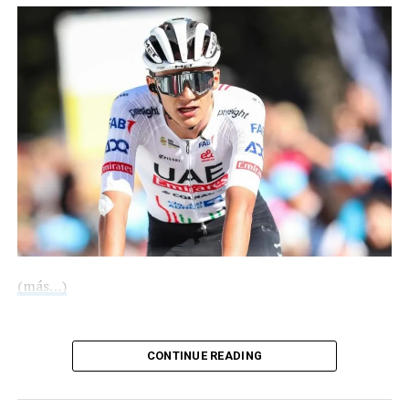
COMPARTE ESTA INFORMACIÓN
Me gusta esto:
COMPARTE ESTA INFORMACIÓN
(más…)
RELATED TOPICS:
Compártelo:
CONTINUE READING
UP NEXT
Regresa la Selección Mexicana a Octavos de Final en un
Mundial tras 40 años