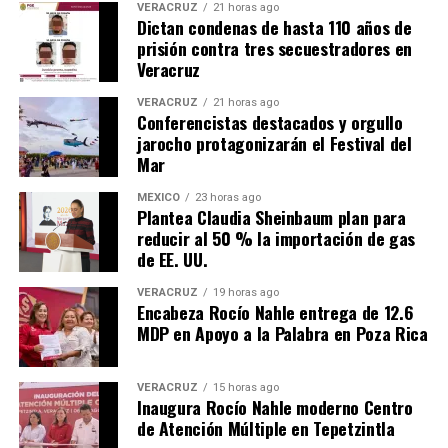
VERACRUZ
21 horas ago
Dictan condenas de hasta 110 años de
prisión contra tres secuestradores en
Veracruz
VERACRUZ
21 horas ago
Conferencistas destacados y orgullo
jarocho protagonizarán el Festival del
Mar
MÉXICO
23 horas ago
Plantea Claudia Sheinbaum plan para
reducir al 50 % la importación de gas
de EE. UU.
VERACRUZ
19 horas ago
Encabeza Rocío Nahle entrega de 12.6
MDP en Apoyo a la Palabra en Poza Rica
VERACRUZ
15 horas ago
Inaugura Rocío Nahle moderno Centro
de Atención Múltiple en Tepetzintla