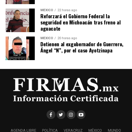
MÉXICO
22 horas ago
Reforzará el Gobierno Federal la
seguridad en Michoacán tras freno al
aguacate
MÉXICO
20 horas ago
Detienen al exgobernador de Guerrero,
Ángel “N”, por el caso Ayotzinapa
AGENDA LIBRE
POLÍTICA
VERACRUZ
MÉXICO
MUNDO