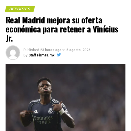
DEPORTES
DON'T MISS
Oficial: Slavko Vincic pitará el encuentro de 16vos de
Real Madrid mejora su oferta
final de México
económica para retener a Vinícius
Me gusta esto:
Jr.
Published
23 horas ago
on
6 agosto, 2026
COMPARTE ESTA INFORMACIÓN
By
Staff Firmas.mx