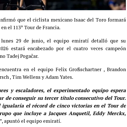
firmó que el ciclista mexicano Isaac del Toro formará
 en el 113º Tour de Francia.
unes 29 de junio, el equipo emiratí detalló que su
2026 estará encabezado por el cuatro veces campeón
no Tadej Pogačar.
ncuentra en el equipo Felix Großschartner , Brandon
ersch , Tim Wellens y Adam Yates.
res y escaladores, el experimentado equipo espera
r de conseguir su tercer título consecutivo del Tour.
igualaría el récord de cinco victorias en el Tour de
grupo que incluye a Jacques Anquetil, Eddy Merckx,
”, apuntó el equipo emiratí.