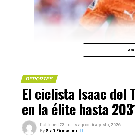
CON
DEPORTES
El ciclista Isaac del
(más…)
en la élite hasta 203
Compártelo:
Published
23 horas ago
on
6 agosto, 2026
By
Staff Firmas.mx