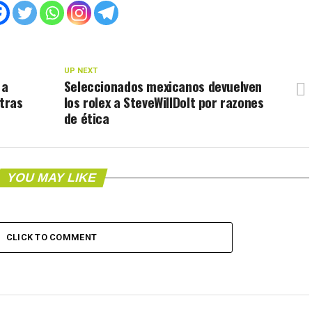
UP NEXT
 a
Seleccionados mexicanos devuelven
 tras
los rolex a SteveWillDoIt por razones
de ética
YOU MAY LIKE
CLICK TO COMMENT