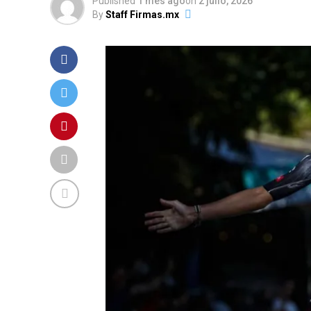
Published
1 mes ago
on
2 julio, 2026
By
Staff Firmas.mx