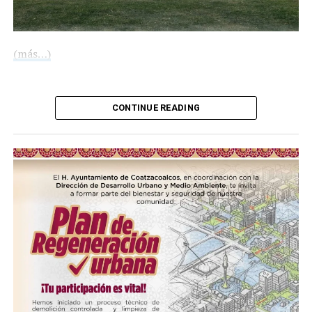
UP NEXT
Malecón Costero contará con pasos peatonales para
fortalecer la seguridad vial y la convivencia
(más…)
DON'T MISS
Supervisa Pedro Miguel Rosaldo atención inmediata a
socavón en Pensiones
Compártelo:
CONTINUE READING
Me gusta esto:
COMPARTE ESTA INFORMACIÓN