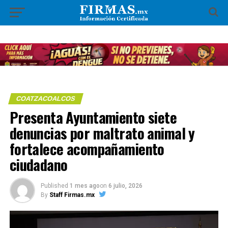
COATZACOALCOS
Presenta Ayuntamiento siete
denuncias por maltrato animal y
fortalece acompañamiento
ciudadano
Published
1 mes ago
on
6 julio, 2026
By
Staff Firmas.mx